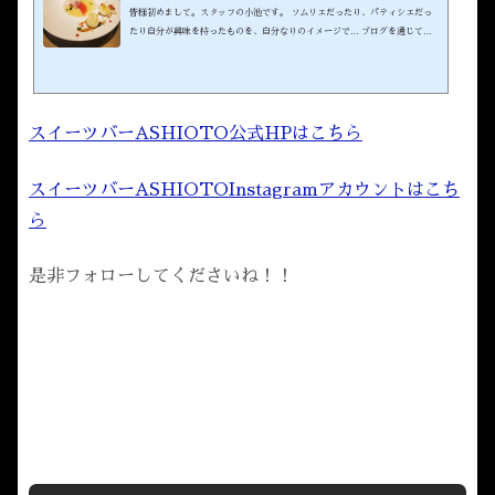
皆様初めまして。スタッフの小池です。 ソムリエだったり、パティシエだっ
たり自分が興味を持ったものを、自分なりのイメージで… ブログを通じて皆
様にお届けしたいと思います。 温かい目で見て頂けると幸いです。 スイーツ
バーASHIOTO公式HPはこちらスイーツバーInstagramはこちら 過去の人気
記事はこちら↓ スイーツバーASHIOTOスタッフ～小池の本日のおやつ～ 季
節は、初夏風も心地よくさっぱりしたものが食べたくなりました。近くの市場
には、美味しそうなグレープフルーツが… 今回...
スイーツバーASHIOTO公式HPはこちら
スイーツバーASHIOTOInstagramアカウントはこち
ら
是非フォローしてくださいね！！