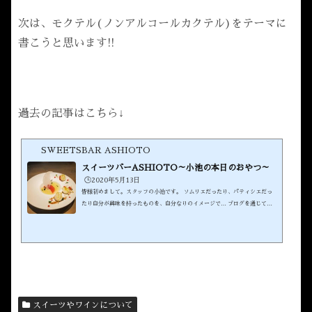
次は、
モクテル(ノンアルコールカクテル)
をテーマに
書こうと思います!!
過去の記事はこちら↓
SWEETSBAR ASHIOTO
スイーツバーASHIOTO～小池の本日のおやつ～
🕒️2020年5月13日
皆様初めまして。スタッフの小池です。 ソムリエだったり、パティシエだっ
たり自分が興味を持ったものを、自分なりのイメージで… ブログを通じて皆
様にお届けしたいと思います。 温かい目で見て頂けると幸いです。 スイーツ
バーASHIOTO公式HPはこちらスイーツバーInstagramはこちら 過去の人気
記事はこちら↓ スイーツバーASHIOTOスタッフ～小池の本日のおやつ～ 季
節は、初夏風も心地よくさっぱりしたものが食べたくなりました。近くの市場
には、美味しそうなグレープフルーツが… 今回...
スイーツやワインについて