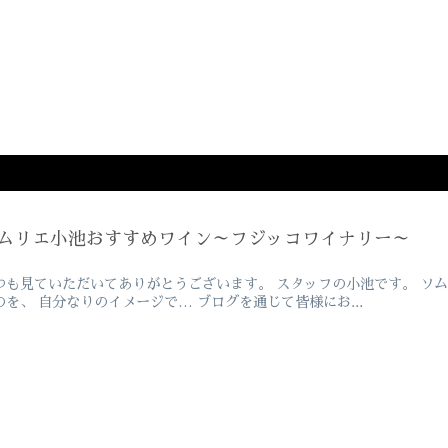
ムリエ小池おすすめワイン～フジッコワイナリー～
つも見ていただいてありがとうございます。 スタッフの小池です。 ソ
のを、 自分なりのイメージで… ブログを通じて皆様にお...