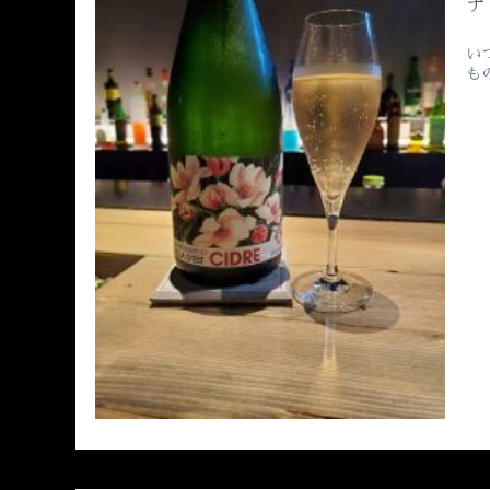
ナ
い
も