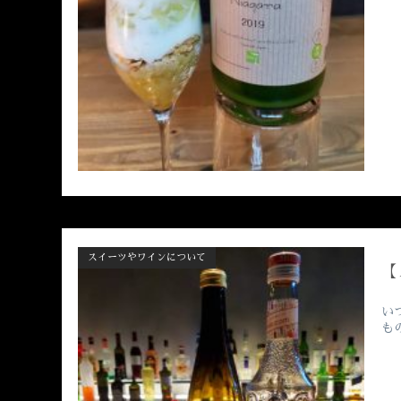
スイーツやワインについて
【
い
も