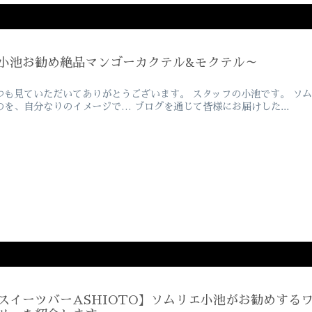
小池お勧め絶品マンゴーカクテル&モクテル～
つも見ていただいてありがとうございます。 スタッフの小池です。 ソ
のを、自分なりのイメージで… ブログを通じて皆様にお届けした...
スイーツバーASHIOTO】ソムリエ小池がお勧めする