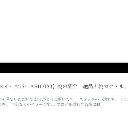
スイーツバーASIOTO】桃の紹介 絶品！桃カクテル
つも見ていただいてありがとうございます。 スタッフの小池です。 ソ
のを、 自分なりのイメージで… ブログを通じて皆様にお...