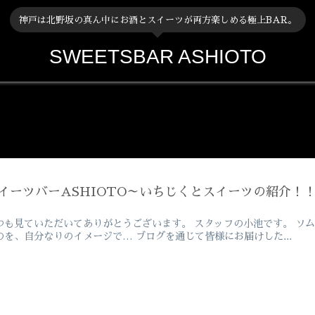
神戸は北野坂の真ん中にお酒とスイーツが両方楽しめる極上BAR。
SWEETSBAR ASHIOTO
イーツバーASHIOTO～いちじくとスイーツの紹介！
つも見ていただいてありがとうございます。 スタッフの小池です。 ソ
のを、自分なりのイメージで… ブログを通じて皆様にお届けした...