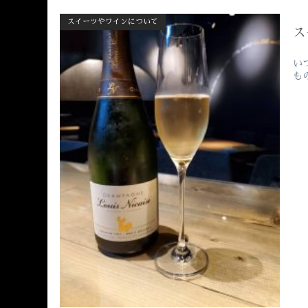
スイーツやワインについて
ス
い
も