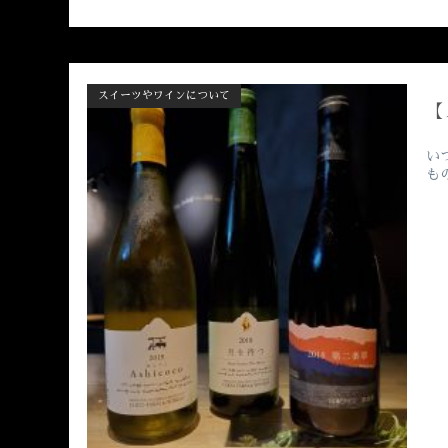
スイーツやワインについて
【
い
も