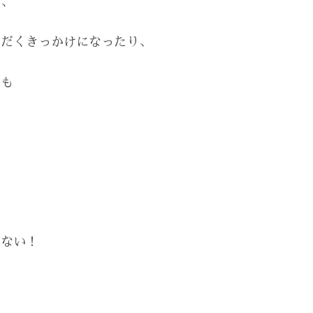
て、
ただくきっかけになったり、
でも
、
かない！