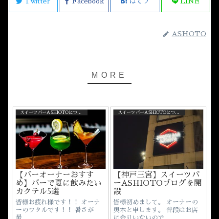
Twitter
Facebook
はてブ
LINE
ASHOTO
スイーツバーASHIOTOについて
スイーツバーASHIOTOについて
【バーオーナーおすす
【神戸三宮】スイーツバ
め】バーで夏に飲みたい
ーASHIOTOブログを開
カクテル5選
設
皆様お疲れ様です！！ オーナ
皆様初めまして。 オーナーの
ーのワタルです！！ 暑さが
奥本と申します。 普段はお店
最...
に余りいないので...