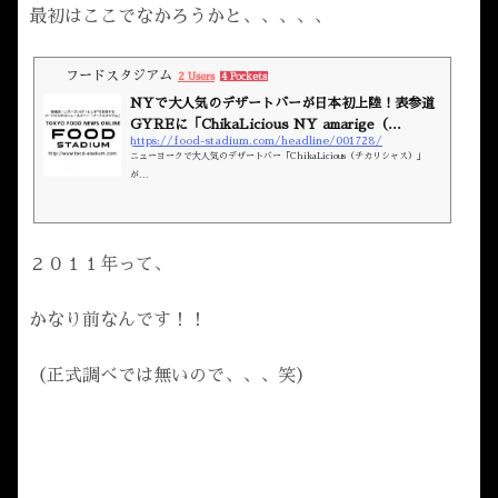
最初はここでなかろうかと、、、、、
フードスタジアム
2 Users
4 Pockets
NYで大人気のデザートバーが日本初上陸！表参道
GYREに「ChikaLicious NY amarige（...
https://food-stadium.com/headline/001728/
ニューヨークで大人気のデザートバー「ChikaLicious（チカリシャス）」
が...
２０１１年って、
かなり前なんです！！
（正式調べでは無いので、、、笑）