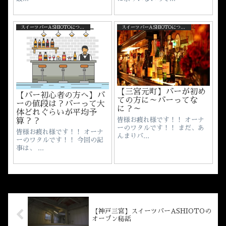
スイーツバーASHIOTOについて
スイーツバーASHIOTOについて
【三宮元町】バーが初め
【バー初心者の方へ】バ
ての方に～バーってな
ーの値段は？バーって大
に？～
体どれぐらいが平均予
皆様お疲れ様です！！ オーナ
算？？
ーのワタルです！！ まだ、あ
皆様お疲れ様です！！ オーナ
んまりバ...
ーのワタルです！！ 今回の記
事は、 ...
【神戸三宮】スイーツバーASHIOTOの
オープン秘話