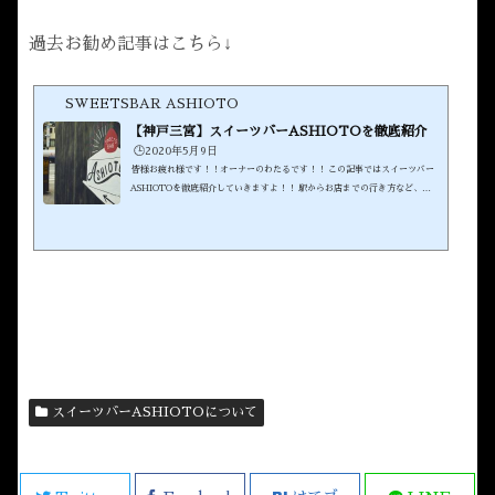
過去お勧め記事はこちら↓
SWEETSBAR ASHIOTO
【神戸三宮】スイーツバーASHIOTOを徹底紹介
🕒️2020年5月9日
皆様お疲れ様です！！オーナーのわたるです！！ この記事ではスイーツバー
ASHIOTOを徹底紹介していきますよ！！ 駅からお店までの行き方など、ス
イーツバーASHIOTOの魅力を伝えていきたいと思います！！ スイーツバーA
SHIOTOの公式HPはこちらスイーツバーASHIOTOのInstagramアカウント
はこちら 是非良かったらフォローしてくださいね！！ (adsbygoogle = windo
w.adsbygoogle || ).push({}); JR三宮駅から三宮スイーツバーまでのASHIOT
Oの道順それではまず、JR三宮駅からの道順を紹介します！！&nbs...
スイーツバーASHIOTOについて